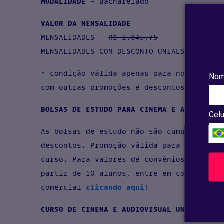
MODALIDADE -
Bacharelado
VALOR DA MENSALIDADE
MENSALIDADES -
R$ 1.845,75
MENSALIDADES COM DESCONTO UNIAESO - R$ 9
* condição válida apenas para novas matr
Nom
com outras promoções e descontos.
BOLSAS DE ESTUDO PARA CINEMA E AUDIOVISU
Celu
As bolsas de estudo não são cumulativas 
descontos. Promoção válida para os prime
curso. Para valores de convênios e trans
partir de 10 alunos, entre em contato co
comercial
clicando aqui!
CURSO DE CINEMA E AUDIOVISUAL UNIAESO