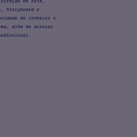
 Direção de Arte,
s, Storyboard e
unidade de conhecer e
ema, além de acessar
 audiovisual.