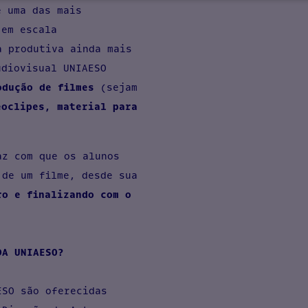
é uma das mais
 em escala
a produtiva ainda mais
udiovisual UNIAESO
odução de filmes
(sejam
eoclipes, material para
az com que os alunos
 de um filme, desde sua
ro e finalizando com o
DA UNIAESO?
ESO são oferecidas