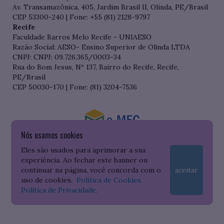
Av. Transamazônica, 405, Jardim Brasil II, Olinda, PE/Brasil
CEP 53300-240 | Fone: +55 (81) 2128-9797
Recife
Faculdade Barros Melo Recife - UNIAESO
Razão Social: AESO- Ensino Superior de Olinda LTDA
CNPJ: CNPJ: 09.726.365/0003-34
Rua do Bom Jesus, Nº 137, Bairro do Recife, Recife,
PE/Brasil
CEP 50030-170 | Fone: (81) 3204-7536
Nós usamos cookies
Consulte o cadastro da Instituição no Sistema do e-MEC
Eles são usados para aprimorar a sua
experiência. Ao fechar este banner ou
continuar na página, você concorda com o
aceitar
uso de cookies.
Política de Cookies
Política de Privacidade
.