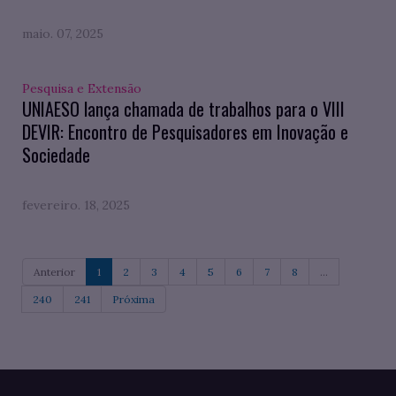
maio. 07, 2025
Pesquisa e Extensão
UNIAESO lança chamada de trabalhos para o VIII
DEVIR: Encontro de Pesquisadores em Inovação e
Sociedade
fevereiro. 18, 2025
Anterior
1
2
3
4
5
6
7
8
...
240
241
Próxima