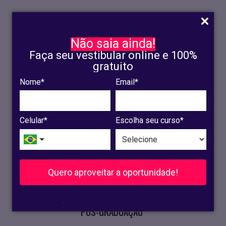
Não saia ainda!
Faça seu vestibular online e 100%
gratuito
Nome*
Email*
INSCRIÇÃO
OLINDA
Celular*
Escolha seu curso*
RECIFE
VESTIBULAR
Quero aproveitar a oportunidade!
CURSOS PRESENCIAIS
.
PÓS-GRADUAÇÃO