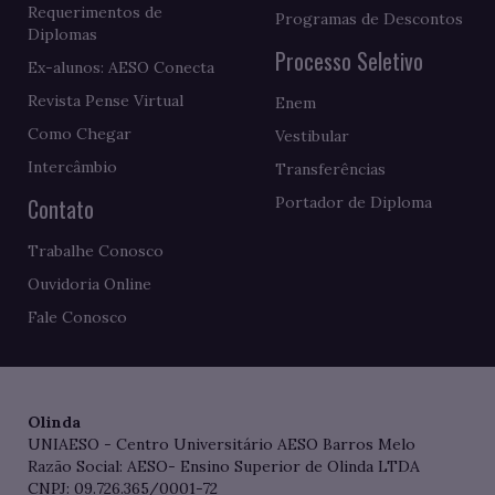
Requerimentos de
Programas de Descontos
Diplomas
Processo Seletivo
Ex-alunos: AESO Conecta
Revista Pense Virtual
Enem
Como Chegar
Vestibular
Intercâmbio
Transferências
Contato
Portador de Diploma
Trabalhe Conosco
Ouvidoria Online
Fale Conosco
Olinda
UNIAESO - Centro Universitário AESO Barros Melo
Razão Social: AESO- Ensino Superior de Olinda LTDA
CNPJ: 09.726.365/0001-72