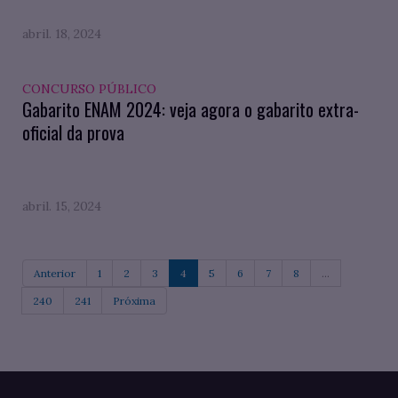
abril. 18, 2024
CONCURSO PÚBLICO
Gabarito ENAM 2024: veja agora o gabarito extra-
oficial da prova
abril. 15, 2024
Anterior
1
2
3
4
5
6
7
8
...
240
241
Próxima