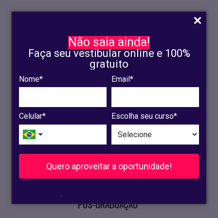
Não saia ainda!
Faça seu vestibular online e 100%
gratuito
Nome*
Email*
INSCRIÇÃO
OLINDA
Celular*
Escolha seu curso*
RECIFE
VESTIBULAR
Quero aproveitar a oportunidade!
CURSOS PRESENCIAIS
.
PÓS-GRADUAÇÃO