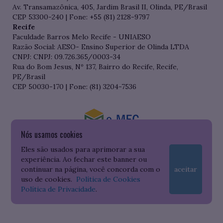
Av. Transamazônica, 405, Jardim Brasil II, Olinda, PE/Brasil
CEP 53300-240 | Fone: +55 (81) 2128-9797
Recife
Faculdade Barros Melo Recife - UNIAESO
Razão Social: AESO- Ensino Superior de Olinda LTDA
CNPJ: CNPJ: 09.726.365/0003-34
Rua do Bom Jesus, Nº 137, Bairro do Recife, Recife,
PE/Brasil
CEP 50030-170 | Fone: (81) 3204-7536
Nós usamos cookies
Consulte o cadastro da Instituição no Sistema do e-MEC
Eles são usados para aprimorar a sua
experiência. Ao fechar este banner ou
continuar na página, você concorda com o
aceitar
uso de cookies.
Política de Cookies
Política de Privacidade
.