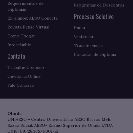
Requerimentos de
Programas de Descontos
Diplomas
Processo Seletivo
Ex-alunos: AESO Conecta
Revista Pense Virtual
Enem
Como Chegar
Vestibular
Intercâmbio
Transferências
Contato
Portador de Diploma
Trabalhe Conosco
Ouvidoria Online
Fale Conosco
Olinda
UNIAESO - Centro Universitário AESO Barros Melo
Razão Social: AESO- Ensino Superior de Olinda LTDA
CNPJ: 09.726.365/0001-72