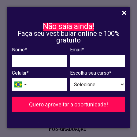
Não saia ainda!
Faça seu vestibular online e 100%
gratuito
Nome*
Email*
INSCRIÇÃO
OLINDA
Celular*
Escolha seu curso*
RECIFE
VESTIBULAR
Quero aproveitar a oportunidade!
CURSOS PRESENCIAIS
.
PÓS-GRADUAÇÃO