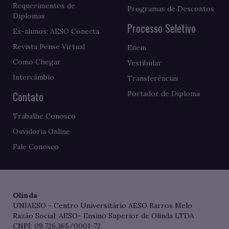
Requerimentos de
Programas de Descontos
Diplomas
Processo Seletivo
Ex-alunos: AESO Conecta
Revista Pense Virtual
Enem
Como Chegar
Vestibular
Intercâmbio
Transferências
Contato
Portador de Diploma
Trabalhe Conosco
Ouvidoria Online
Fale Conosco
Olinda
UNIAESO - Centro Universitário AESO Barros Melo
Razão Social: AESO- Ensino Superior de Olinda LTDA
CNPJ: 09.726.365/0001-72