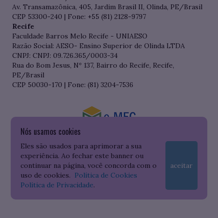
Av. Transamazônica, 405, Jardim Brasil II, Olinda, PE/Brasil
CEP 53300-240 | Fone: +55 (81) 2128-9797
Recife
Faculdade Barros Melo Recife - UNIAESO
Razão Social: AESO- Ensino Superior de Olinda LTDA
CNPJ: CNPJ: 09.726.365/0003-34
Rua do Bom Jesus, Nº 137, Bairro do Recife, Recife,
PE/Brasil
CEP 50030-170 | Fone: (81) 3204-7536
Nós usamos cookies
Consulte o cadastro da Instituição no Sistema do e-MEC
Eles são usados para aprimorar a sua
experiência. Ao fechar este banner ou
continuar na página, você concorda com o
aceitar
uso de cookies.
Política de Cookies
Política de Privacidade
.