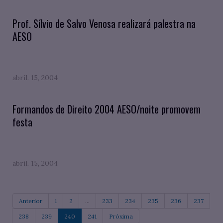
Prof. Sílvio de Salvo Venosa realizará palestra na
AESO
abril. 15, 2004
Formandos de Direito 2004 AESO/noite promovem
festa
abril. 15, 2004
Anterior
1
2
...
233
234
235
236
237
238
239
240
241
Próxima