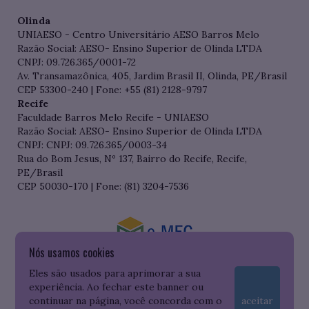
Olinda
UNIAESO - Centro Universitário AESO Barros Melo
Razão Social: AESO- Ensino Superior de Olinda LTDA
CNPJ: 09.726.365/0001-72
Av. Transamazônica, 405, Jardim Brasil II, Olinda, PE/Brasil
CEP 53300-240 | Fone: +55 (81) 2128-9797
Recife
Faculdade Barros Melo Recife - UNIAESO
Razão Social: AESO- Ensino Superior de Olinda LTDA
CNPJ: CNPJ: 09.726.365/0003-34
Rua do Bom Jesus, Nº 137, Bairro do Recife, Recife,
PE/Brasil
CEP 50030-170 | Fone: (81) 3204-7536
Nós usamos cookies
Consulte o cadastro da Instituição no Sistema do e-MEC
Eles são usados para aprimorar a sua
experiência. Ao fechar este banner ou
continuar na página, você concorda com o
aceitar