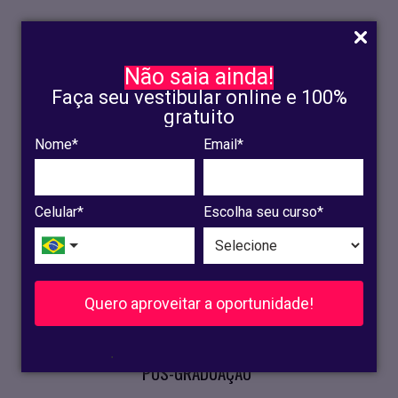
Não saia ainda!
Faça seu vestibular online e 100%
gratuito
Nome*
Email*
INSCRIÇÃO
OLINDA
Celular*
Escolha seu curso*
RECIFE
VESTIBULAR
Quero aproveitar a oportunidade!
CURSOS PRESENCIAIS
.
PÓS-GRADUAÇÃO