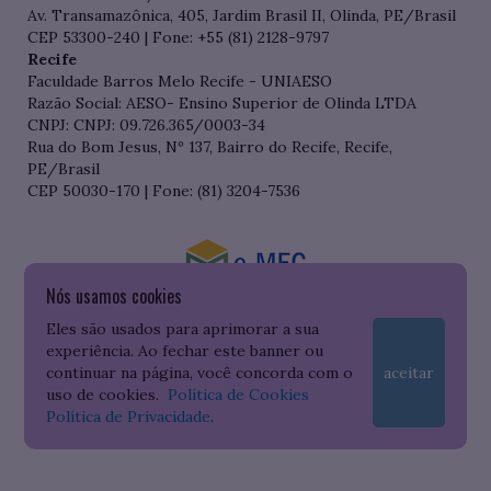
Av. Transamazônica, 405, Jardim Brasil II, Olinda, PE/Brasil
CEP 53300-240 | Fone: +55 (81) 2128-9797
Recife
Faculdade Barros Melo Recife - UNIAESO
Razão Social: AESO- Ensino Superior de Olinda LTDA
CNPJ: CNPJ: 09.726.365/0003-34
Rua do Bom Jesus, Nº 137, Bairro do Recife, Recife,
PE/Brasil
CEP 50030-170 | Fone: (81) 3204-7536
Nós usamos cookies
Consulte o cadastro da Instituição no Sistema do e-MEC
Eles são usados para aprimorar a sua
experiência. Ao fechar este banner ou
continuar na página, você concorda com o
aceitar
uso de cookies.
Política de Cookies
Política de Privacidade
.