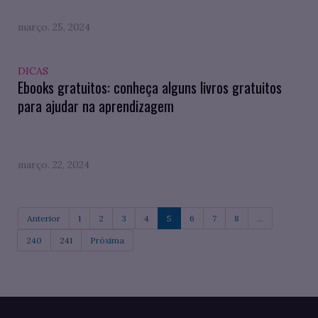
março. 25, 2024
DICAS
Ebooks gratuitos: conheça alguns livros gratuitos
para ajudar na aprendizagem
março. 22, 2024
Anterior
1
2
3
4
5
6
7
8
...
240
241
Próxima