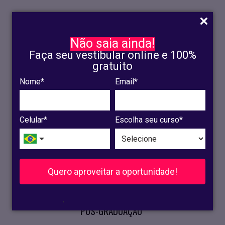
Não saia ainda!
Faça seu vestibular online e 100%
gratuito
Nome*
Email*
INSCRIÇÃO
OLINDA
Celular*
Escolha seu curso*
RECIFE
VESTIBULAR
Quero aproveitar a oportunidade!
CURSOS PRESENCIAIS
.
PÓS-GRADUAÇÃO