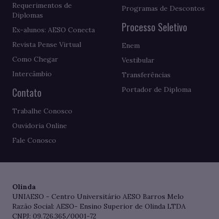
Requerimentos de
Programas de Descontos
Diplomas
Processo Seletivo
Ex-alunos: AESO Conecta
Revista Pense Virtual
Enem
Como Chegar
Vestibular
Intercâmbio
Transferências
Contato
Portador de Diploma
Trabalhe Conosco
Ouvidoria Online
Fale Conosco
Olinda
UNIAESO - Centro Universitário AESO Barros Melo
Razão Social: AESO- Ensino Superior de Olinda LTDA
CNPJ: 09.726.365/0001-72