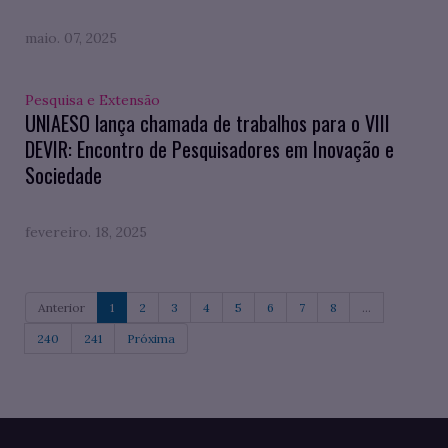
maio. 07, 2025
Pesquisa e Extensão
UNIAESO lança chamada de trabalhos para o VIII
DEVIR: Encontro de Pesquisadores em Inovação e
Sociedade
fevereiro. 18, 2025
Anterior
1
2
3
4
5
6
7
8
...
240
241
Próxima