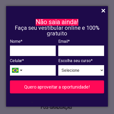
Não saia ainda!
Faça seu vestibular online e 100%
gratuito
Nome*
Email*
INSCRIÇÃO
OLINDA
Celular*
Escolha seu curso*
RECIFE
VESTIBULAR
Quero aproveitar a oportunidade!
CURSOS PRESENCIAIS
.
PÓS-GRADUAÇÃO