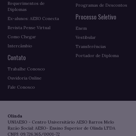
Requerimentos de
Programas de Descontos
Diplomas
Processo Seletivo
Ex-alunos: AESO Conecta
Revista Pense Virtual
Enem
Como Chegar
Vestibular
Intercâmbio
Transferências
Contato
Portador de Diploma
Trabalhe Conosco
Ouvidoria Online
Fale Conosco
Olinda
UNIAESO - Centro Universitário AESO Barros Melo
Razão Social: AESO- Ensino Superior de Olinda LTDA
CNPJ: 09.726.365/0001-72