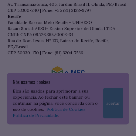
Av. Transamazônica, 405, Jardim Brasil II, Olinda, PE/Brasil
CEP 53300-240 | Fone: +55 (81) 2128-9797
Recife
Faculdade Barros Melo Recife - UNIAESO
Razão Social: AESO- Ensino Superior de Olinda LTDA
CNPJ: CNPJ: 09.726.365/0003-34
Rua do Bom Jesus, Nº 137, Bairro do Recife, Recife,
PE/Brasil
CEP 50030-170 | Fone: (81) 3204-7536
Nós usamos cookies
Consulte o cadastro da Instituição no Sistema do e-MEC
Eles são usados para aprimorar a sua
experiência. Ao fechar este banner ou
continuar na página, você concorda com o
aceitar
uso de cookies.
Política de Cookies
Política de Privacidade
.