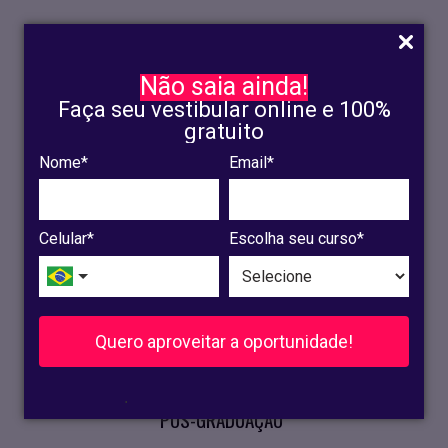
Não saia ainda!
Faça seu vestibular online e 100%
gratuito
Nome*
Email*
INSCRIÇÃO
OLINDA
Celular*
Escolha seu curso*
RECIFE
VESTIBULAR
Quero aproveitar a oportunidade!
CURSOS PRESENCIAIS
.
PÓS-GRADUAÇÃO