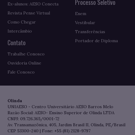
Processo Seletivo
Ex-alunos: AESO Conecta
Revista Pense Virtual
Enem
Como Chegar
Vestibular
Intercâmbio
Transferências
Contato
Portador de Diploma
Trabalhe Conosco
Ouvidoria Online
Fale Conosco
Olinda
UNIAESO - Centro Universitário AESO Barros Melo
Razão Social: AESO- Ensino Superior de Olinda LTDA
CNPJ: 09.726.365/0001-72
Av. Transamazônica, 405, Jardim Brasil II, Olinda, PE/Brasil
CEP 53300-240 | Fone: +55 (81) 2128-9797