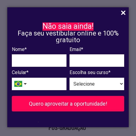
Não saia ainda!
Faça seu vestibular online e 100%
gratuito
Nome*
Email*
INSCRIÇÃO
OLINDA
Celular*
Escolha seu curso*
RECIFE
VESTIBULAR
Quero aproveitar a oportunidade!
CURSOS PRESENCIAIS
.
PÓS-GRADUAÇÃO