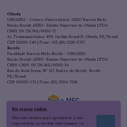
Olinda
UNIAESO - Centro Universitário AESO Barros Melo
Razão Social: AESO- Ensino Superior de Olinda LTDA
CNPJ: 09.726.365/0001-72
Av. Transamazônica, 405, Jardim Brasil II, Olinda, PE/Brasil
CEP 53300-240 | Fone: +55 (81) 2128-9797
Recife
Faculdade Barros Melo Recife - UNIAESO
Razão Social: AESO- Ensino Superior de Olinda LTDA
CNPJ: CNPJ: 09.726.365/0003-34
Rua do Bom Jesus, Nº 137, Bairro do Recife, Recife,
PE/Brasil
CEP 50030-170 | Fone: (81) 3204-7536
Nós usamos cookies
Consulte o cadastro da Instituição no Sistema do e-MEC
Eles são usados para aprimorar a sua
experiência. Ao fechar este banner ou