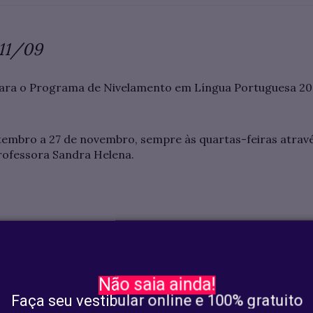
 11/09
ara o Programa de Nivelamento em Língua Portuguesa 202
tembro a 27 de novembro, sempre às quartas-feiras atravé
rofessora Sandra Helena.
os estudantes matriculados na instituição.
 feito utilizando o email institucional, preenchendo este
F
Não saia ainda!
Faça seu vestibular online e 100% gratuito