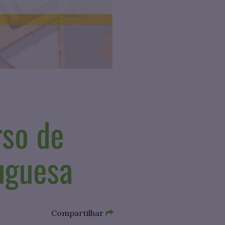
rso de
uguesa
Compartilhar