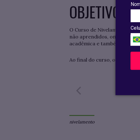
OBJETIVO
Nom
Celu
O Curso de Nivelamento em L
não aprendidos, onde eles po
acadêmica e também para o 
Ao final do curso, os partic
nivelamento