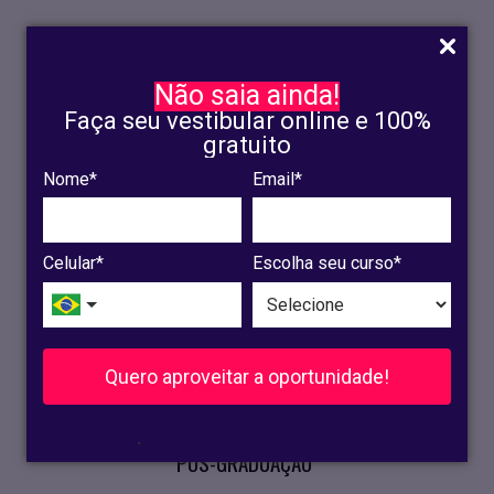
Não saia ainda!
Faça seu vestibular online e 100%
gratuito
Nome*
Email*
INSCRIÇÃO
OLINDA
Celular*
Escolha seu curso*
RECIFE
VESTIBULAR
Quero aproveitar a oportunidade!
CURSOS PRESENCIAIS
.
PÓS-GRADUAÇÃO