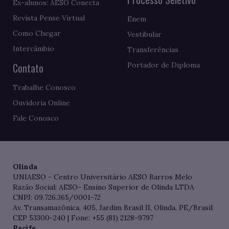
Ex-alunos: AESO Conecta
Revista Pense Virtual
Enem
Como Chegar
Vestibular
Intercâmbio
Transferências
Contato
Portador de Diploma
Trabalhe Conosco
Ouvidoria Online
Fale Conosco
Olinda
UNIAESO - Centro Universitário AESO Barros Melo
Razão Social: AESO- Ensino Superior de Olinda LTDA
CNPJ: 09.726.365/0001-72
Av. Transamazônica, 405, Jardim Brasil II, Olinda, PE/Brasil
CEP 53300-240 | Fone: +55 (81) 2128-9797
Recife