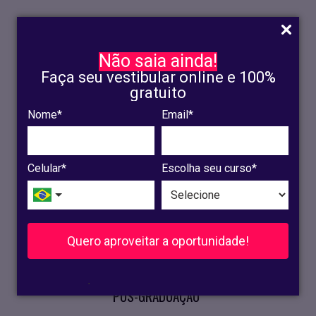
Não saia ainda!
Faça seu vestibular online e 100%
gratuito
Nome*
Email*
INSCRIÇÃO
OLINDA
Celular*
Escolha seu curso*
RECIFE
VESTIBULAR
Quero aproveitar a oportunidade!
CURSOS PRESENCIAIS
.
PÓS-GRADUAÇÃO