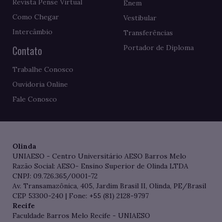
Revista Pense Virtual
Enem
Como Chegar
Vestibular
Intercâmbio
Transferências
Contato
Portador de Diploma
Trabalhe Conosco
Ouvidoria Online
Fale Conosco
Olinda
UNIAESO - Centro Universitário AESO Barros Melo
Razão Social: AESO- Ensino Superior de Olinda LTDA
CNPJ: 09.726.365/0001-72
Av. Transamazônica, 405, Jardim Brasil II, Olinda, PE/Brasil
CEP 53300-240 | Fone: +55 (81) 2128-9797
Recife
Faculdade Barros Melo Recife - UNIAESO