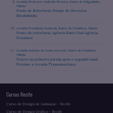
Avenida Professor Andrade Bezerra, Bairro de Salgadinho,
Olinda
Ponto de Referência: Parque de diversões
Mirabilândia
Avenida Presidente Kennedy, Bairro de Peixinhos, Olinda
Ponto de referência: Agência Banco Itaú Agência
Peixinhos
Avenida Antônio da Costa Azevedo, Bairro de Peixinhos,
Olinda
Descer na primeira parada após o segundo sinal.
Próximo a Avenida Transamazônica
Cursos Recife
Curso de Design de Animação - Recife
Curso de Design Gráfico - Recife