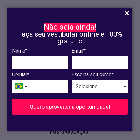
Não saia ainda!
Faça seu vestibular online e 100%
gratuito
Nome*
Email*
INSCRIÇÃO
OLINDA
Celular*
Escolha seu curso*
RECIFE
VESTIBULAR
Quero aproveitar a oportunidade!
CURSOS PRESENCIAIS
.
PÓS-GRADUAÇÃO