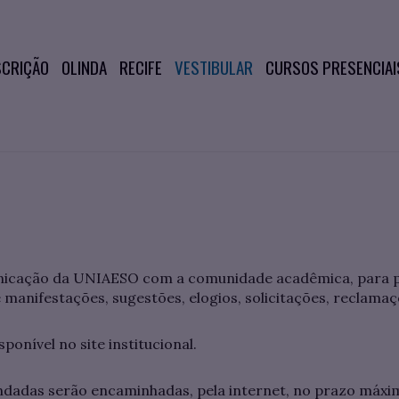
SCRIÇÃO
OLINDA
RECIFE
VESTIBULAR
CURSOS PRESENCIAI
unicação da UNIAESO com a comunidade acadêmica, para 
 manifestações, sugestões, elogios, solicitações, reclamaç
sponível no site institucional.
dadas serão encaminhadas, pela internet, no prazo máxim