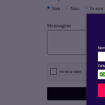
Sim
Não
Já sou
Mensagem
Nom
Celu