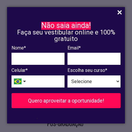
Não saia ainda!
Faça seu vestibular online e 100%
gratuito
Nome*
Email*
INSCRIÇÃO
OLINDA
Celular*
Escolha seu curso*
RECIFE
VESTIBULAR
Quero aproveitar a oportunidade!
CURSOS PRESENCIAIS
.
PÓS-GRADUAÇÃO