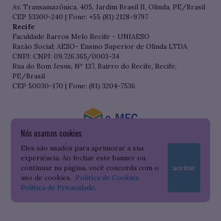
Av. Transamazônica, 405, Jardim Brasil II, Olinda, PE/Brasil
CEP 53300-240 | Fone: +55 (81) 2128-9797
Recife
Faculdade Barros Melo Recife - UNIAESO
Razão Social: AESO- Ensino Superior de Olinda LTDA
CNPJ: CNPJ: 09.726.365/0003-34
Rua do Bom Jesus, Nº 137, Bairro do Recife, Recife,
PE/Brasil
CEP 50030-170 | Fone: (81) 3204-7536
Nós usamos cookies
Consulte o cadastro da Instituição no Sistema do e-MEC
Eles são usados para aprimorar a sua
experiência. Ao fechar este banner ou
continuar na página, você concorda com o
aceitar
uso de cookies.
Política de Cookies
Política de Privacidade
.