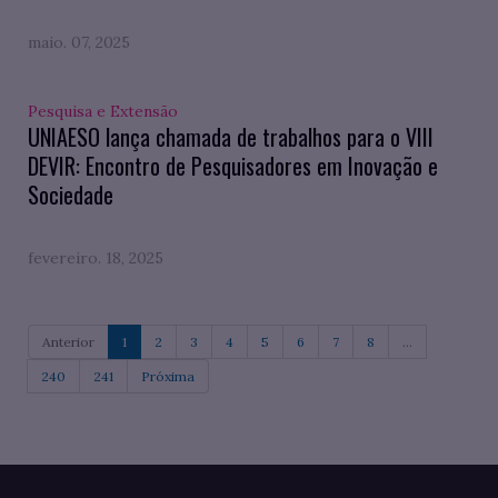
maio. 07, 2025
Pesquisa e Extensão
UNIAESO lança chamada de trabalhos para o VIII
DEVIR: Encontro de Pesquisadores em Inovação e
Sociedade
fevereiro. 18, 2025
Anterior
1
2
3
4
5
6
7
8
...
240
241
Próxima