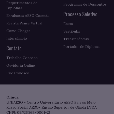
Requerimentos de
Programas de Descontos
Diplomas
Processo Seletivo
Ex-alunos: AESO Conecta
Revista Pense Virtual
Enem
Como Chegar
Vestibular
Intercâmbio
Transferências
Contato
Portador de Diploma
Trabalhe Conosco
Ouvidoria Online
Fale Conosco
Olinda
UNIAESO - Centro Universitário AESO Barros Melo
Razão Social: AESO- Ensino Superior de Olinda LTDA
CNPJ: 09.726.365/0001-72