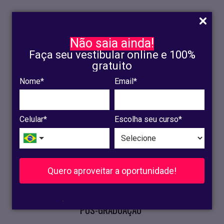
Não saia ainda!
Faça seu vestibular online e 100%
gratuito
Nome*
Email*
INSCRIÇÃO
OLINDA
Celular*
Escolha seu curso*
RECIFE
VESTIBULAR
Quero aproveitar a oportunidade!
CURSOS PRESENCIAIS
.
PÓS-GRADUAÇÃO