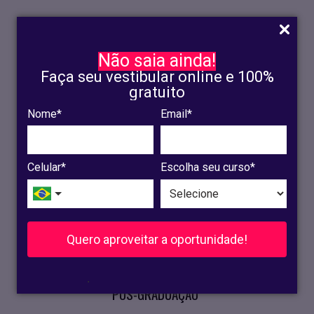
Não saia ainda!
Faça seu vestibular online e 100%
gratuito
Nome*
Email*
INSCRIÇÃO
OLINDA
Celular*
Escolha seu curso*
RECIFE
VESTIBULAR
Quero aproveitar a oportunidade!
CURSOS PRESENCIAIS
.
PÓS-GRADUAÇÃO