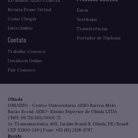
Ex-alunos: AESO Conecta
Revista Pense Virtual
Enem
Como Chegar
Vestibular
Intercâmbio
Transferências
Contato
Portador de Diploma
Trabalhe Conosco
Ouvidoria Online
Fale Conosco
Olinda
UNIAESO - Centro Universitário AESO Barros Melo
Razão Social: AESO- Ensino Superior de Olinda LTDA
CNPJ: 09.726.365/0001-72
Av. Transamazônica, 405, Jardim Brasil II, Olinda, PE/Brasil
CEP 53300-240 | Fone: +55 (81) 2128-9797
Recife