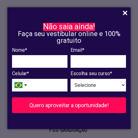
Não saia ainda!
Faça seu vestibular online e 100%
gratuito
Nome*
Email*
INSCRIÇÃO
OLINDA
Celular*
Escolha seu curso*
RECIFE
VESTIBULAR
Quero aproveitar a oportunidade!
CURSOS PRESENCIAIS
.
PÓS-GRADUAÇÃO