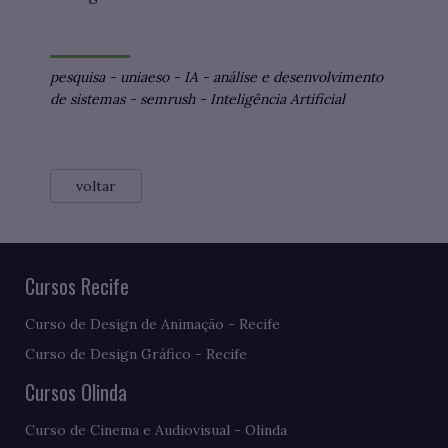
pesquisa
-
uniaeso
-
IA
-
análise e desenvolvimento
de sistemas
-
semrush
-
Inteligência Artificial
voltar
Cursos Recife
Curso de Design de Animação - Recife
Curso de Design Gráfico - Recife
Cursos Olinda
Curso de Cinema e Audiovisual - Olinda