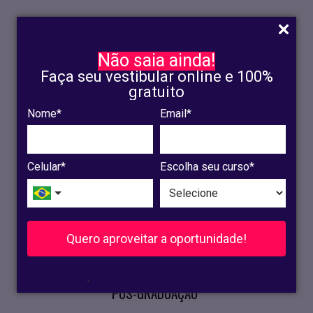
Não saia ainda!
Faça seu vestibular online e 100%
gratuito
Nome*
Email*
INSCRIÇÃO
OLINDA
Celular*
Escolha seu curso*
RECIFE
VESTIBULAR
Quero aproveitar a oportunidade!
CURSOS PRESENCIAIS
.
PÓS-GRADUAÇÃO