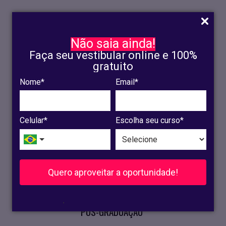
Não saia ainda!
Faça seu vestibular online e 100%
gratuito
Nome*
Email*
INSCRIÇÃO
OLINDA
Celular*
Escolha seu curso*
RECIFE
VESTIBULAR
Quero aproveitar a oportunidade!
CURSOS PRESENCIAIS
.
PÓS-GRADUAÇÃO