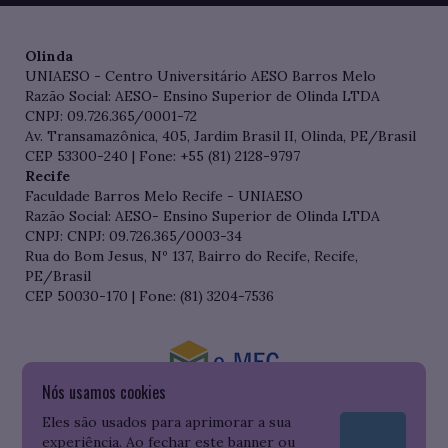
Olinda
UNIAESO - Centro Universitário AESO Barros Melo
Razão Social: AESO- Ensino Superior de Olinda LTDA
CNPJ: 09.726.365/0001-72
Av. Transamazônica, 405, Jardim Brasil II, Olinda, PE/Brasil
CEP 53300-240 | Fone: +55 (81) 2128-9797
Recife
Faculdade Barros Melo Recife - UNIAESO
Razão Social: AESO- Ensino Superior de Olinda LTDA
CNPJ: CNPJ: 09.726.365/0003-34
Rua do Bom Jesus, Nº 137, Bairro do Recife, Recife,
PE/Brasil
CEP 50030-170 | Fone: (81) 3204-7536
Nós usamos cookies
Consulte o cadastro da Instituição no Sistema do e-MEC
Eles são usados para aprimorar a sua
experiência. Ao fechar este banner ou