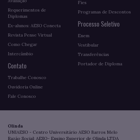
Avaliação
Fies
Requerimentos de
Programas de Descontos
Diplomas
Processo Seletivo
Ex-alunos: AESO Conecta
Revista Pense Virtual
Enem
Como Chegar
Vestibular
Intercâmbio
Transferências
Contato
Portador de Diploma
Trabalhe Conosco
Ouvidoria Online
Fale Conosco
Olinda
UNIAESO - Centro Universitário AESO Barros Melo
Razão Social: AESO- Ensino Superior de Olinda LTDA