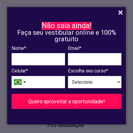
Não saia ainda!
Faça seu vestibular online e 100%
gratuito
Nome*
Email*
INSCRIÇÃO
OLINDA
Celular*
Escolha seu curso*
RECIFE
VESTIBULAR
Quero aproveitar a oportunidade!
CURSOS PRESENCIAIS
.
PÓS-GRADUAÇÃO