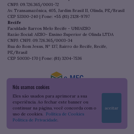
CNPJ: 09.726.365/0001-72
Av. Transamazônica, 405, Jardim Brasil II, Olinda, PE/Brasil
CEP 53300-240 | Fone: +55 (81) 2128-9797
Recife
Faculdade Barros Melo Recife - UNIAESO
Razão Social: AESO- Ensino Superior de Olinda LTDA
CNPJ: CNPJ: 09.726.365/0003-34
Rua do Bom Jesus, Nº 137, Bairro do Recife, Recife,
PE/Brasil
CEP 50030-170 | Fone: (81) 3204-7536
Nós usamos cookies
Consulte o cadastro da Instituição no Sistema do e-MEC
Eles são usados para aprimorar a sua
experiência. Ao fechar este banner ou
continuar na página, você concorda com o
aceitar
uso de cookies.
Política de Cookies
Política de Privacidade
.