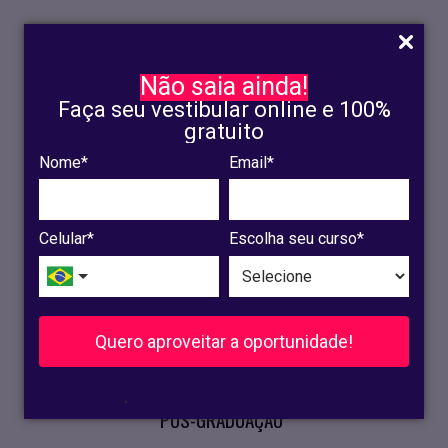
Não saia ainda!
Faça seu vestibular online e 100%
gratuito
Nome*
Email*
INSCRIÇÃO
OLINDA
Celular*
Escolha seu curso*
RECIFE
VESTIBULAR
Quero aproveitar a oportunidade!
CURSOS PRESENCIAIS
.
PÓS-GRADUAÇÃO