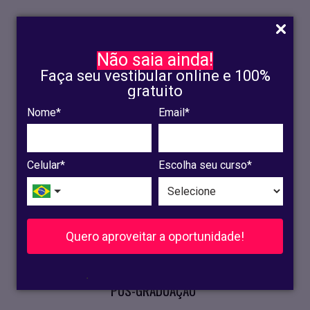
Não saia ainda!
Faça seu vestibular online e 100%
gratuito
Nome*
Email*
INSCRIÇÃO
OLINDA
Celular*
Escolha seu curso*
RECIFE
VESTIBULAR
Quero aproveitar a oportunidade!
CURSOS PRESENCIAIS
.
PÓS-GRADUAÇÃO