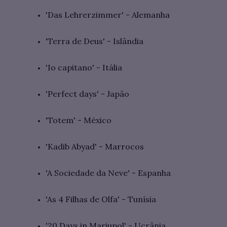
'Das Lehrerzimmer' - Alemanha
'Terra de Deus' - Islândia
'Io capitano' - Itália
'Perfect days' - Japão
'Totem' - México
'Kadib Abyad' - Marrocos
'A Sociedade da Neve' - Espanha
'As 4 Filhas de Olfa' - Tunísia
'20 Days in Mariupol' - Ucrânia