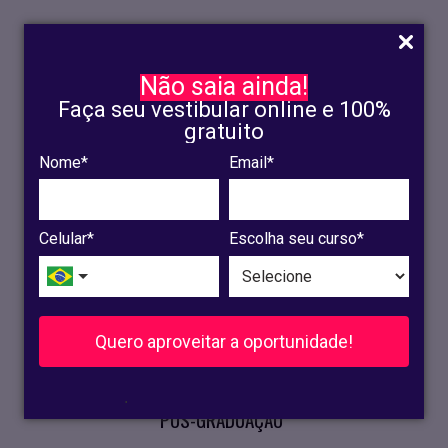
Não saia ainda!
Faça seu vestibular online e 100%
gratuito
Nome*
Email*
INSCRIÇÃO
OLINDA
Celular*
Escolha seu curso*
RECIFE
VESTIBULAR
Quero aproveitar a oportunidade!
CURSOS PRESENCIAIS
.
PÓS-GRADUAÇÃO