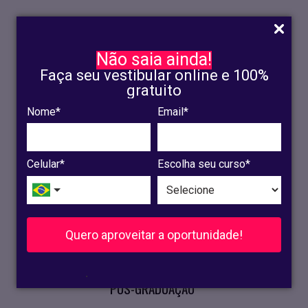
Não saia ainda!
Faça seu vestibular online e 100%
gratuito
Nome*
Email*
INSCRIÇÃO
OLINDA
Celular*
Escolha seu curso*
RECIFE
VESTIBULAR
Quero aproveitar a oportunidade!
CURSOS PRESENCIAIS
.
PÓS-GRADUAÇÃO