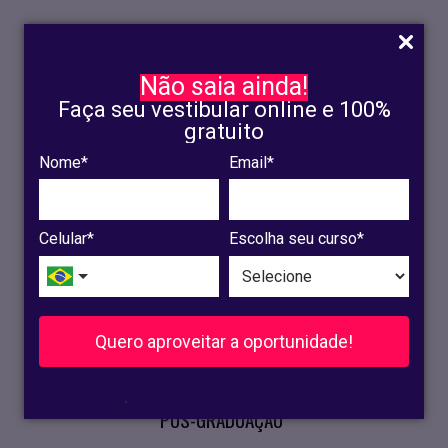
Não saia ainda!
Faça seu vestibular online e 100%
gratuito
Nome*
Email*
INSCRIÇÃO
OLINDA
Celular*
Escolha seu curso*
RECIFE
VESTIBULAR
Quero aproveitar a oportunidade!
CURSOS PRESENCIAIS
.
PÓS-GRADUAÇÃO