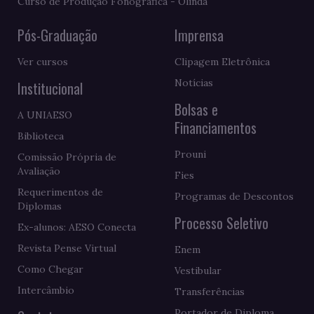
Curso de Produção Fonográfica - Olinda
Pós-Graduação
Imprensa
Ver cursos
Clipagem Eletrônica
Notícias
Institucional
Bolsas e
A UNIAESO
Financiamentos
Biblioteca
Prouni
Comissão Própria de
Avaliação
Fies
Requerimentos de
Programas de Descontos
Diplomas
Processo Seletivo
Ex-alunos: AESO Conecta
Revista Pense Virtual
Enem
Como Chegar
Vestibular
Intercâmbio
Transferências
Portador de Diploma