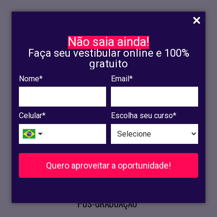
Não saia ainda!
Faça seu vestibular online e 100%
gratuito
Nome*
Email*
INSCRIÇÃO
OLINDA
Celular*
Escolha seu curso*
RECIFE
VESTIBULAR
Quero aproveitar a oportunidade!
CURSOS PRESENCIAIS
.
PÓS-GRADUAÇÃO