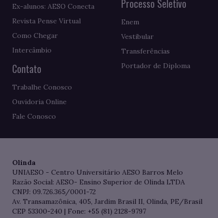
Processo Seletivo
Ex-alunos: AESO Conecta
Revista Pense Virtual
Enem
Como Chegar
Vestibular
Intercâmbio
Transferências
Contato
Portador de Diploma
Trabalhe Conosco
Ouvidoria Online
Fale Conosco
Olinda
UNIAESO - Centro Universitário AESO Barros Melo
Razão Social: AESO- Ensino Superior de Olinda LTDA
CNPJ: 09.726.365/0001-72
Av. Transamazônica, 405, Jardim Brasil II, Olinda, PE/Brasil
CEP 53300-240 | Fone: +55 (81) 2128-9797