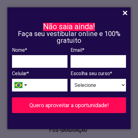
Não saia ainda!
Faça seu vestibular online e 100%
gratuito
Nome*
Email*
INSCRIÇÃO
OLINDA
Celular*
Escolha seu curso*
RECIFE
VESTIBULAR
Quero aproveitar a oportunidade!
CURSOS PRESENCIAIS
.
PÓS-GRADUAÇÃO