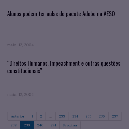
Alunos podem ter aulas do pacote Adobe na AESO
maio. 12, 2004
“Direitos Humanos, Impeachment e outras questões
constitucionais”
maio. 12, 2004
Anterior
1
2
...
233
234
235
236
237
238
239
240
241
Próxima