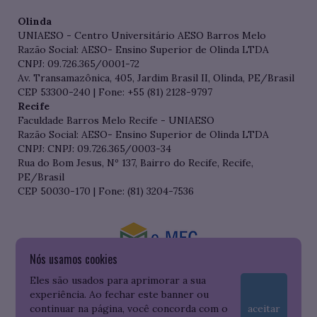
Olinda
UNIAESO - Centro Universitário AESO Barros Melo
Razão Social: AESO- Ensino Superior de Olinda LTDA
CNPJ: 09.726.365/0001-72
Av. Transamazônica, 405, Jardim Brasil II, Olinda, PE/Brasil
CEP 53300-240 | Fone: +55 (81) 2128-9797
Recife
Faculdade Barros Melo Recife - UNIAESO
Razão Social: AESO- Ensino Superior de Olinda LTDA
CNPJ: CNPJ: 09.726.365/0003-34
Rua do Bom Jesus, Nº 137, Bairro do Recife, Recife,
PE/Brasil
CEP 50030-170 | Fone: (81) 3204-7536
Nós usamos cookies
Consulte o cadastro da Instituição no Sistema do e-MEC
Eles são usados para aprimorar a sua
experiência. Ao fechar este banner ou
continuar na página, você concorda com o
aceitar