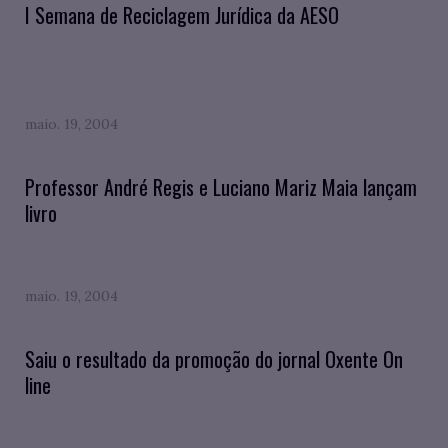
I Semana de Reciclagem Jurídica da AESO
maio. 19, 2004
Professor André Regis e Luciano Mariz Maia lançam
livro
maio. 19, 2004
Saiu o resultado da promoção do jornal Oxente On
line