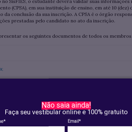
ão no SisFIES, o estudante deverá validar suas informaçõ
o (CPSA), em sua instituição de ensino, em até 10 (dez) d
 da conclusão da sua inscrição. A CPSA é o órgão responsá
ções prestadas pelo candidato no ato da inscrição.
presentar os seguintes documentos de todos os membros da
a;
 trabalha na família, 3 (três) últimos (se for fixo) ou 6 (s
 Renda;
Não saia ainda!
Faça seu vestibular online e 100% gratuito
3 (três) últimos comprovantes de pagamento;
e*
Email*
cluído a partir de 2010.