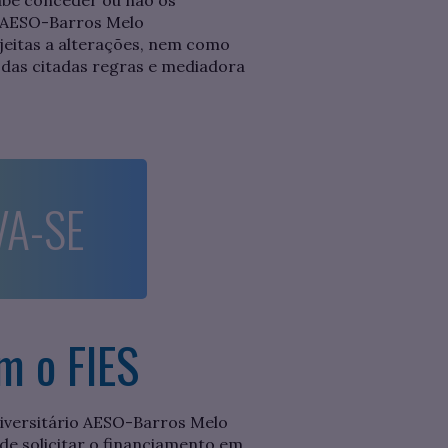
abe conceder ou não os
o AESO-Barros Melo
jeitas a alterações, nem como
 das citadas regras e mediadora
VA-SE
m o FIES
iversitário AESO-Barros Melo
de solicitar o financiamento em