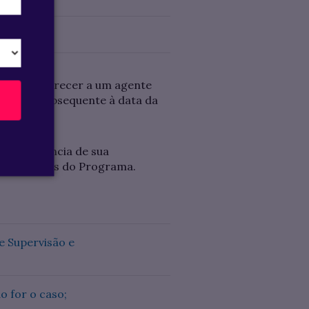
everão comparecer a um agente
atamente subsequente à data da
como a agência de sua
 Financeiros do Programa.
e Supervisão e
o for o caso;