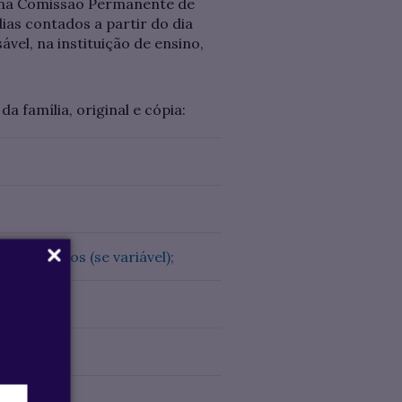
es na Comissão Permanente de
ias contados a partir do dia
vel, na instituição de ensino,
 família, original e cópia:
eis) últimos (se variável);