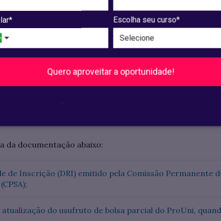
lar*
Escolha seu curso*
RANTIDOR, apresentar Carteira de Trabalho.
mações, o estudante, e se for o caso, seu(s) fiador(es) d
Quero aproveitar a oportunidade!
10 (dez) dias, contados a partir do terceiro dia útil imedi
a CPSA, para formalizar a contratação do financiamento.
.
FIES, o estudante escolherá a instituição bancária, assim 
o do Brasil e a Caixa Econômica Federal os atuais Agentes
pia da documentação abaixo:
 de Inscrição (DRI) emitido pela Comissão Permanente d
(CPSA);
tualização do usufruto de bolsa parcial do ProUni, quand