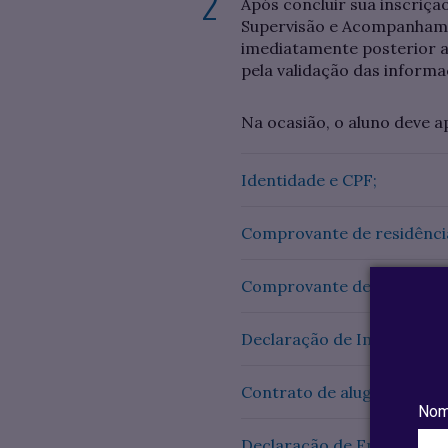
Após concluir sua inscriç
Supervisão e Acompanhament
imediatamente posterior ao
pela validação das informa
Na ocasião, o aluno deve a
Identidade e CPF;
Comprovante de residênci
Comprovante de renda de quem
Declaração de Imposto de
Contrato de aluguel e os 
Nom
Declaração de Enem, se con