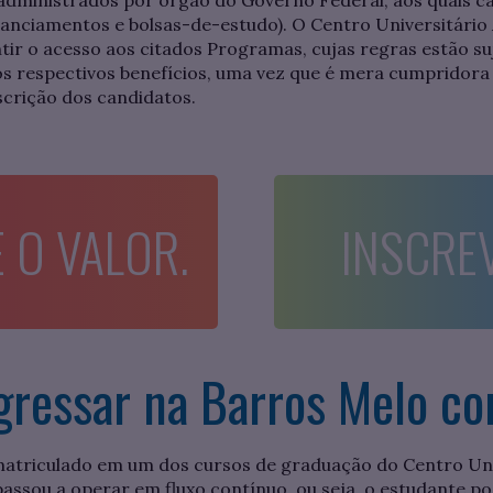
dministrados por órgão do Governo Federal, aos quais c
nanciamentos e bolsas-de-estudo). O Centro Universitári
r o acesso aos citados Programas, cujas regras estão su
dos respectivos benefícios, uma vez que é mera cumpridora
scrição dos candidatos.
 O VALOR.
INSCRE
ressar na Barros Melo co
matriculado em um dos cursos de graduação do Centro Un
assou a operar em fluxo contínuo, ou seja, o estudante po