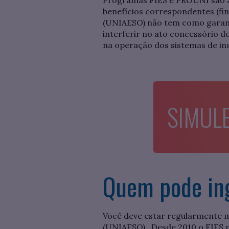
Programas FIES e PROUNI são a
benefícios correspondentes (fi
(UNIAESO) não tem como garanti
interferir no ato concessório 
na operação dos sistemas de in
SIMULE
Quem pode ing
Você deve estar regularmente 
(UNIAESO) . Desde 2010 o FIES p