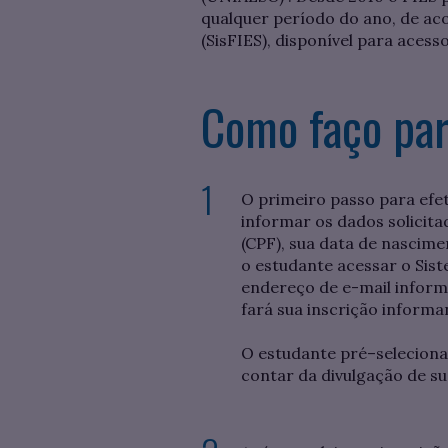
qualquer período do ano, de aco
(SisFIES), disponível para acess
Como faço par
O primeiro passo para efet
informar os dados solicit
(CPF), sua data de nascime
o estudante acessar o Sis
endereço de e-mail informa
fará sua inscrição informa
O estudante pré–selecionado
contar da divulgação de s