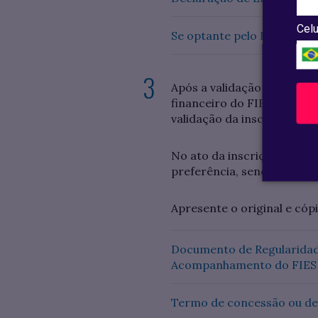
Celu
Se optante pelo FUNDO GA
Após a validação das infor
financeiro do FIES em até 
validação da inscrição pel
No ato da inscrição no Sis
preferência, sendo o Banc
Apresente o original e có
Documento de Regularidade
Acompanhamento do FIES 
Termo de concessão ou de a