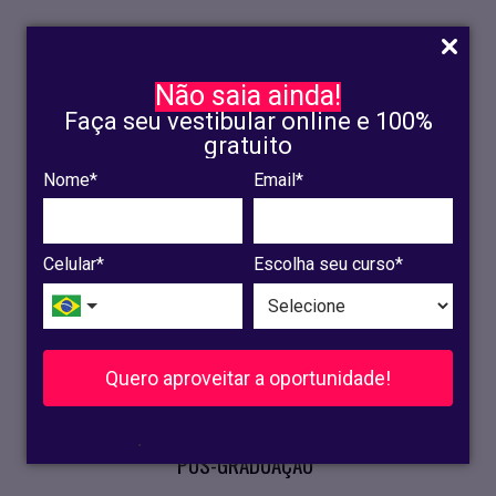
Não saia ainda!
Faça seu vestibular online e 100%
gratuito
Nome*
Email*
INSCRIÇÃO
OLINDA
Celular*
Escolha seu curso*
RECIFE
VESTIBULAR
Quero aproveitar a oportunidade!
CURSOS PRESENCIAIS
.
PÓS-GRADUAÇÃO