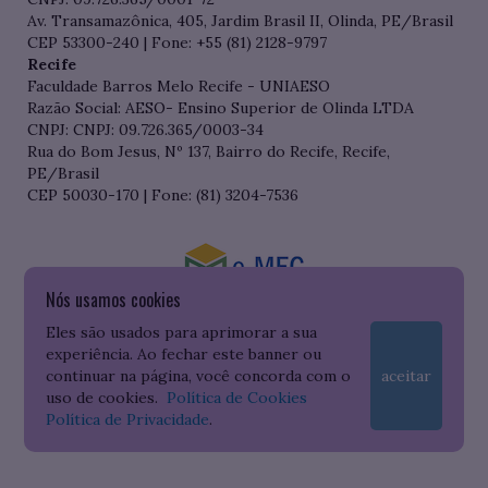
Av. Transamazônica, 405, Jardim Brasil II, Olinda, PE/Brasil
CEP 53300-240 | Fone: +55 (81) 2128-9797
Recife
Faculdade Barros Melo Recife - UNIAESO
Razão Social: AESO- Ensino Superior de Olinda LTDA
CNPJ: CNPJ: 09.726.365/0003-34
Rua do Bom Jesus, Nº 137, Bairro do Recife, Recife,
PE/Brasil
CEP 50030-170 | Fone: (81) 3204-7536
Nós usamos cookies
Consulte o cadastro da Instituição no Sistema do e-MEC
Eles são usados para aprimorar a sua
experiência. Ao fechar este banner ou
continuar na página, você concorda com o
aceitar
uso de cookies.
Política de Cookies
Política de Privacidade
.