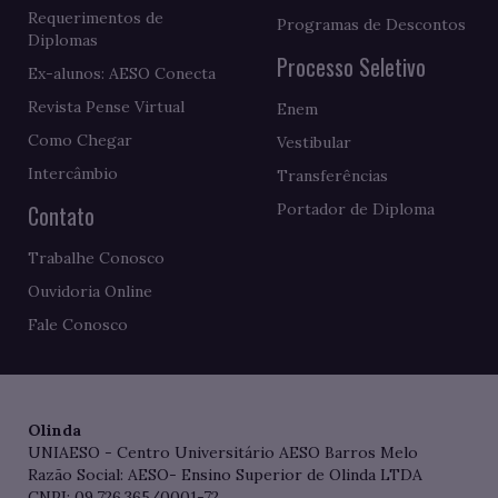
Requerimentos de
Programas de Descontos
Diplomas
Processo Seletivo
Ex-alunos: AESO Conecta
Revista Pense Virtual
Enem
Como Chegar
Vestibular
Intercâmbio
Transferências
Contato
Portador de Diploma
Trabalhe Conosco
Ouvidoria Online
Fale Conosco
Olinda
UNIAESO - Centro Universitário AESO Barros Melo
Razão Social: AESO- Ensino Superior de Olinda LTDA
CNPJ: 09.726.365/0001-72