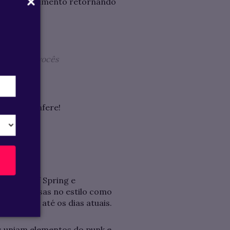
obre o movimento retornando
tro todos vocês
 aqui
e confere!
k Rites of Spring e
mais famosas no estilo como
blico fiel até os dias atuais.
as uniam elementos do punk e