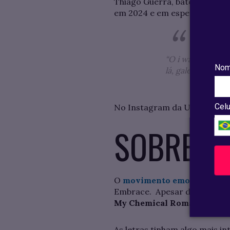
Thiago Guerra, baterista da 
em 2024 e em especial, sobre
“O i wanna be to
Nom
lá, galera da Unia
Celu
No Instagram da UNIAESO, 
SOBRE O
O
movimento emo
surgiu po
Embrace. Apesar dessas ban
My Chemical Romance, Simpl
As letras tinham algo mais i