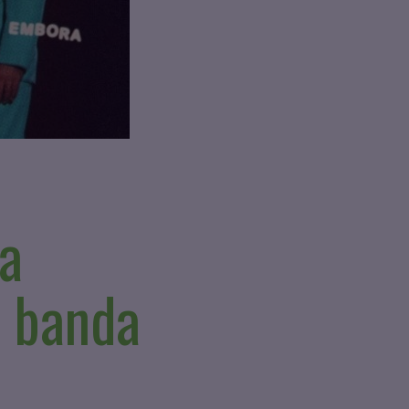
a
 banda