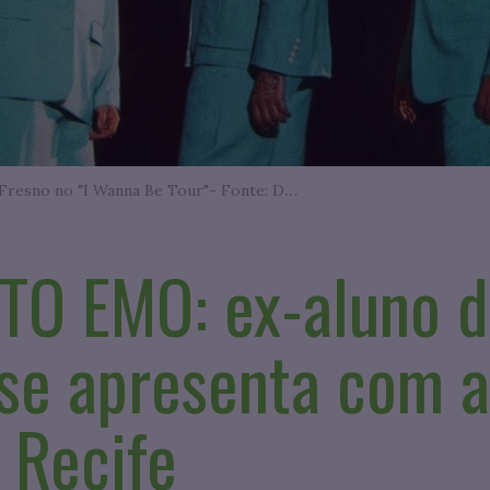
Ex aluno da UNIAESO toca com a Fresno no "I Wanna Be Tour"- Fonte: Divulgação
O EMO: ex-aluno d
se apresenta com a
 Recife