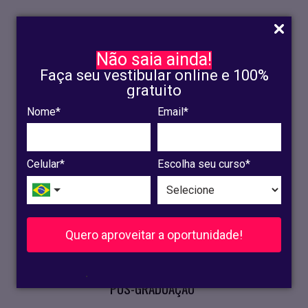
Não saia ainda!
Faça seu vestibular online e 100%
gratuito
Nome*
Email*
INSCRIÇÃO
OLINDA
Celular*
Escolha seu curso*
RECIFE
VESTIBULAR
Quero aproveitar a oportunidade!
CURSOS PRESENCIAIS
.
PÓS-GRADUAÇÃO