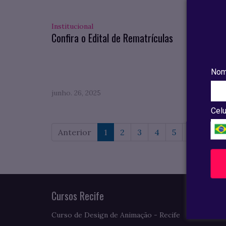
Institucional
Pesqui
Confira o Edital de Rematrículas
Confi
compl
do VII
Nom
junho. 26, 2025
maio. 0
Celu
Anterior
1
2
3
4
5
6
7
Cursos Recife
Curso de Design de Animação - Recife