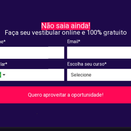
sa e Extensão
Pesquisa e Extensão
ra a programação
Confira a lista com trabal
Não saia ainda!
eta para as apresentações
aprovados para apresenta
Faça seu vestibular online e 100% gratuito
I Devir
VIII Devir
e*
Email*
8, 2025
maio. 07, 2025
lar*
Escolha seu curso*
8
...
240
241
Próxima
Quero aproveitar a oportunidade!
Pós-Graduação
.
Ver cursos