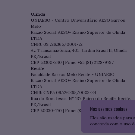
Olinda
UNIAESO - Centro Universitário AESO Barros
Melo
Razão Social: AESO- Ensino Superior de Olinda
LTDA
CNPJ: 09.726.365/0001-72
Av. Transamazônica, 405, Jardim Brasil II, Olinda,
PE/Brasil
CEP 53300-240 | Fone: +55 (81) 2128-9797
Recife
Faculdade Barros Melo Recife - UNIAESO
Razão Social: AESO- Ensino Superior de Olinda
LTDA
CNPJ: CNPJ: 09.726.365/0003-34
Rua do Bom Jesus, Nº 137, Bairro do Recife, Recife,
PE/Brasil
Nós usamos cookies
CEP 50030-170 | Fone: (81) 3204-7536
Eles são usados para 
concorda com o uso d