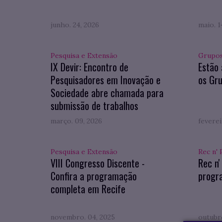
junho. 24, 2026
maio. 1
Pesquisa e Extensão
Grupos
IX Devir: Encontro de
Estão 
Pesquisadores em Inovação e
os Gru
Sociedade abre chamada para
submissão de trabalhos
março. 09, 2026
feverei
Pesquisa e Extensão
Rec n' 
VIII Congresso Discente -
Rec n'
Confira a programação
progr
completa em Recife
novembro. 04, 2025
outubro