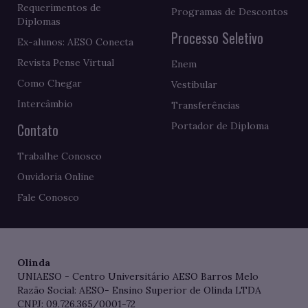
Requerimentos de
Programas de Descontos
Diplomas
Processo Seletivo
Ex-alunos: AESO Conecta
Revista Pense Virtual
Enem
Como Chegar
Vestibular
Intercâmbio
Transferências
Contato
Portador de Diploma
Trabalhe Conosco
Ouvidoria Online
Fale Conosco
Olinda
UNIAESO - Centro Universitário AESO Barros Melo
Razão Social: AESO- Ensino Superior de Olinda LTDA
CNPJ: 09.726.365/0001-72