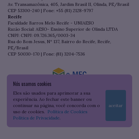
Av. Transamazônica, 405, Jardim Brasil II, Olinda, PE/Brasil
CEP 53300-240 | Fone: +55 (81) 2128-9797
Recife
Faculdade Barros Melo Recife - UNIAESO
Razão Social: AESO- Ensino Superior de Olinda LTDA
CNPJ: CNPJ: 09.726.365/0003-34
Rua do Bom Jesus, Nº 137, Bairro do Recife, Recife,
PE/Brasil
CEP 50030-170 | Fone: (81) 3204-7536
Nós usamos cookies
Consulte o cadastro da Instituição no Sistema do e-MEC
Eles são usados para aprimorar a sua
experiência. Ao fechar este banner ou
continuar na página, você concorda com o
aceitar
uso de cookies.
Política de Cookies
Política de Privacidade
.