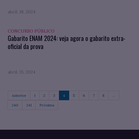
abril. 18, 2024
CONCURSO PÚBLICO
Gabarito ENAM 2024: veja agora o gabarito extra-
oficial da prova
abril. 15, 2024
Anterior
1
2
3
4
5
6
7
8
...
240
241
Próxima