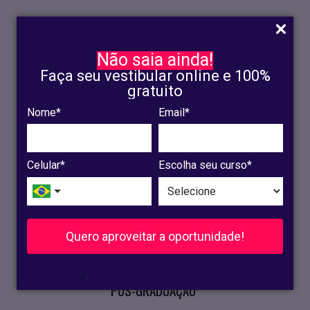
Não saia ainda!
Faça seu vestibular online e 100%
gratuito
Nome*
Email*
INSCRIÇÃO
OLINDA
Celular*
Escolha seu curso*
RECIFE
VESTIBULAR
Quero aproveitar a oportunidade!
CURSOS PRESENCIAIS
.
PÓS-GRADUAÇÃO